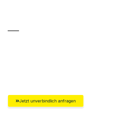
Ihr Umzug oder
Transport
Sparen Sie bis zu 100 CHF bei Anfrage
Abwicklung innerhalb von 24 Stunden
Versichert bis zu 7.500 CHF
Ggf. komplette Zollabwicklung inklusive
Umfassender Kundensupport aus Zürich
Jetzt unverbindlich anfragen