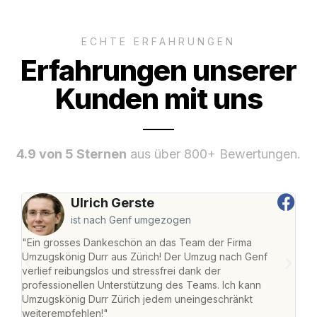
ECHTE ERFAHRUNGEN
Erfahrungen unserer
Kunden mit uns
4.9 von 5 Sternen
aus über 800+ Bewertungen.
Ulrich Gerste
ist nach Genf umgezogen
"Ein grosses Dankeschön an das Team der Firma
"Die
Umzugskönig Durr aus Zürich! Der Umzug nach Genf
mei
verlief reibungslos und stressfrei dank der
Team
professionellen Unterstützung des Teams. Ich kann
habe
Umzugskönig Durr Zürich jedem uneingeschränkt
an m
weiterempfehlen!"
gros