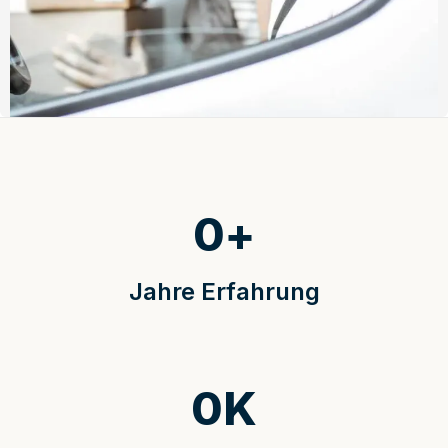
0
+
Jahre Erfahrung
0
K