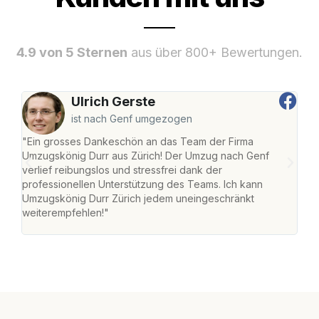
4.9 von 5 Sternen
aus über 800+ Bewertungen.
Ulrich Gerste
ist nach Genf umgezogen
"Ein grosses Dankeschön an das Team der Firma
"Die
Umzugskönig Durr aus Zürich! Der Umzug nach Genf
mei
verlief reibungslos und stressfrei dank der
Team
professionellen Unterstützung des Teams. Ich kann
habe
Umzugskönig Durr Zürich jedem uneingeschränkt
an m
weiterempfehlen!"
gros