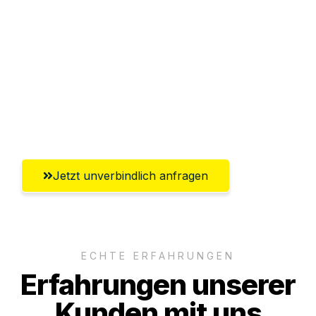
Sparen Sie bis zu 100 CHF bei Anfrage
Abwicklung innerhalb von 24 Stunden
Versichert bis zu 7.500 CHF
Ggf. komplette Zollabwicklung inklusive
Umfassender Kundensupport aus Zürich
Jetzt unverbindlich anfragen
ECHTE ERFAHRUNGEN
Erfahrungen unserer
Kunden mit uns