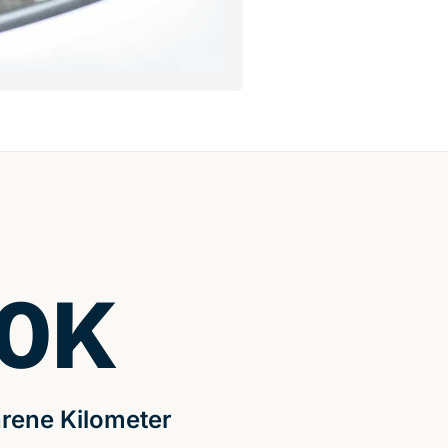
0
K
rene Kilometer