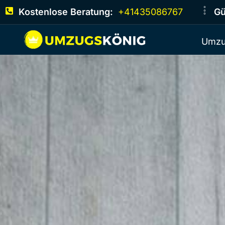
Kostenlose Beratung:
+41435086767
Gü
Umzu