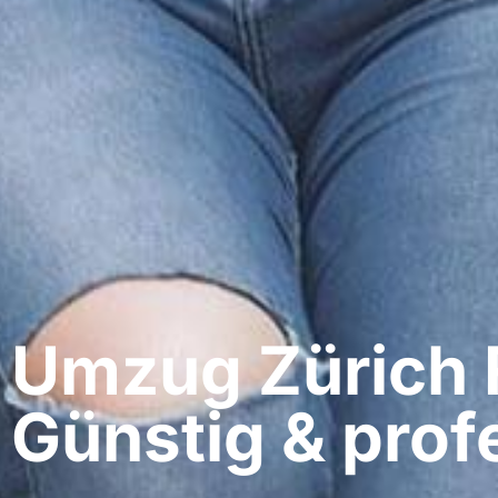
Umzug Zürich​ 
Günstig & profe