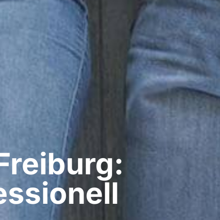
Freiburg:
ssionell​