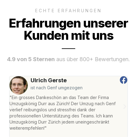
ECHTE ERFAHRUNGEN
Erfahrungen unserer
Kunden mit uns
4.9 von 5 Sternen
aus über 800+ Bewertungen.
Ulrich Gerste
ist nach Genf umgezogen
"Ein grosses Dankeschön an das Team der Firma
"Die
Umzugskönig Durr aus Zürich! Der Umzug nach Genf
mei
verlief reibungslos und stressfrei dank der
Team
professionellen Unterstützung des Teams. Ich kann
habe
Umzugskönig Durr Zürich jedem uneingeschränkt
an m
weiterempfehlen!"
gros