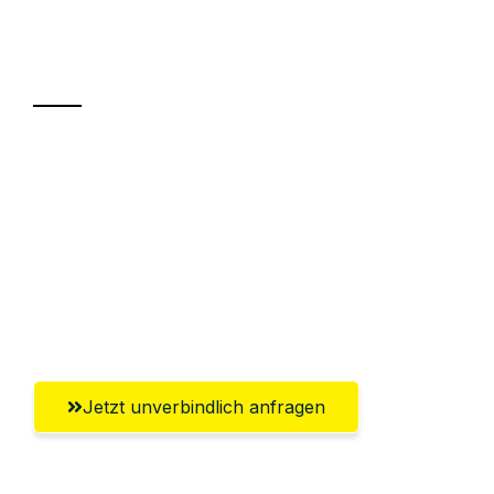
Ihr Umzug oder
Transport
Sparen Sie bis zu 100 CHF bei Anfrage
Abwicklung innerhalb von 24 Stunden
Versichert bis zu 7.500 CHF
Ggf. komplette Zollabwicklung inklusive
Umfassender Kundensupport aus Zürich
Jetzt unverbindlich anfragen