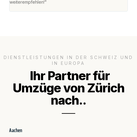
weiterempfehlen!"
gros
DIENSTLEISTUNGEN IN DER SCHWEIZ UND
IN EUROPA
Ihr Partner für
Umzüge von Zürich
nach..
Aachen