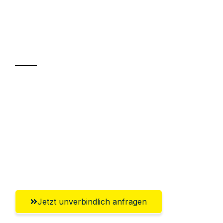
UMZUGSKÖNIG DURR ZÜRICH
Ihr Umzug oder
Transport
Sparen Sie bis zu 100 CHF bei Anfrage
Abwicklung innerhalb von 24 Stunden
Versichert bis zu 7.500 CHF
Ggf. komplette Zollabwicklung inklusive
Umfassender Kundensupport aus Zürich
Jetzt unverbindlich anfragen