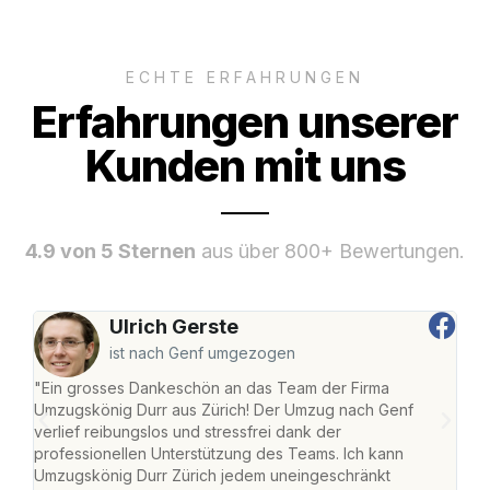
ECHTE ERFAHRUNGEN
Erfahrungen unserer
Kunden mit uns
4.9 von 5 Sternen
aus über 800+ Bewertungen.
Ulrich Gerste
ist nach Genf umgezogen
"Ein grosses Dankeschön an das Team der Firma
"Die
Umzugskönig Durr aus Zürich! Der Umzug nach Genf
mei
verlief reibungslos und stressfrei dank der
Team
professionellen Unterstützung des Teams. Ich kann
habe
Umzugskönig Durr Zürich jedem uneingeschränkt
an m