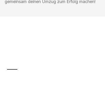
gemeinsam deinen Umzug zum Erfolg machen!
UMZUGSKÖNIG DURR ZÜRICH
Ihr Umzug oder
Transport
Sparen Sie bis zu 100 CHF bei Anfrage
Abwicklung innerhalb von 24 Stunden
Versichert bis zu 7.500 CHF