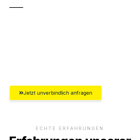
Sparen Sie bis zu 100 CHF bei Anfrage
Abwicklung innerhalb von 24 Stunden
Versichert bis zu 7.500 CHF
Ggf. komplette Zollabwicklung inklusive
Umfassender Kundensupport aus Zürich
Jetzt unverbindlich anfragen
ECHTE ERFAHRUNGEN