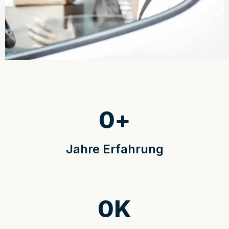
0
+
Jahre Erfahrung
0
K