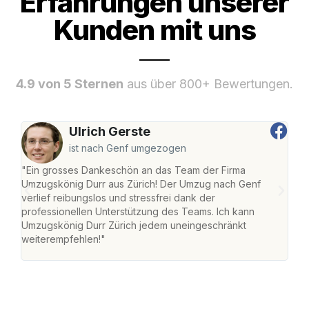
Erfahrungen unserer
Kunden mit uns
4.9 von 5 Sternen
aus über 800+ Bewertungen.
Ulrich Gerste
ist nach Genf umgezogen
"Ein grosses Dankeschön an das Team der Firma
"Die
Umzugskönig Durr aus Zürich! Der Umzug nach Genf
mei
verlief reibungslos und stressfrei dank der
Team
professionellen Unterstützung des Teams. Ich kann
habe
Umzugskönig Durr Zürich jedem uneingeschränkt
an m
weiterempfehlen!"
gros