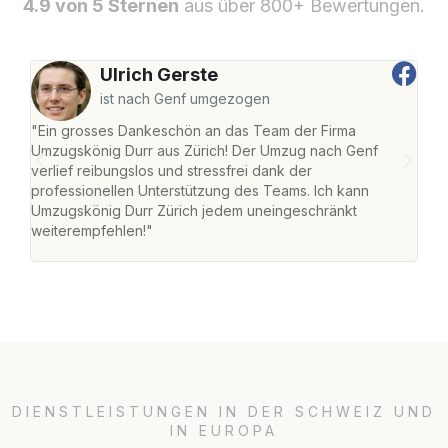
4.9 von 5 Sternen
aus über 800+ Bewertungen.
Ulrich Gerste
ist nach Genf umgezogen
"Ein grosses Dankeschön an das Team der Firma
"Die
Umzugskönig Durr aus Zürich! Der Umzug nach Genf
mei
verlief reibungslos und stressfrei dank der
Team
professionellen Unterstützung des Teams. Ich kann
habe
Umzugskönig Durr Zürich jedem uneingeschränkt
an m
weiterempfehlen!"
gros
DIENSTLEISTUNGEN IN DER SCHWEIZ UND
IN EUROPA