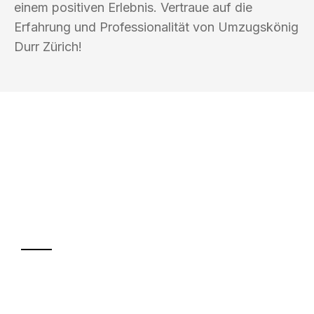
einem positiven Erlebnis. Vertraue auf die
Erfahrung und Professionalität von Umzugskönig
Durr Zürich!
UMZUGSKÖNIG DURR ZÜRICH
Ihr Umzug oder
Transport
Sparen Sie bis zu 100 CHF bei Anfrage
Abwicklung innerhalb von 24 Stunden