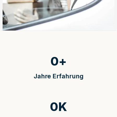
0
+
Jahre Erfahrung
0
K