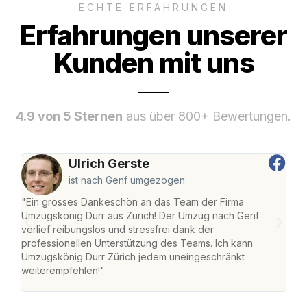
ECHTE ERFAHRUNGEN
Erfahrungen unserer
Kunden mit uns
4.9 von 5 Sternen
aus über 800+ Bewertungen.
Ulrich Gerste
ist nach Genf umgezogen
"Ein grosses Dankeschön an das Team der Firma
"Die
Umzugskönig Durr aus Zürich! Der Umzug nach Genf
mei
verlief reibungslos und stressfrei dank der
Team
professionellen Unterstützung des Teams. Ich kann
habe
Umzugskönig Durr Zürich jedem uneingeschränkt
an m
weiterempfehlen!"
gros