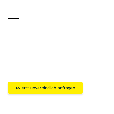
Transport
Sparen Sie bis zu 100 CHF bei Anfrage
Abwicklung innerhalb von 24 Stunden
Versichert bis zu 7.500 CHF
Ggf. komplette Zollabwicklung inklusive
Umfassender Kundensupport aus Zürich
Jetzt unverbindlich anfragen