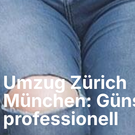
Umzug Zürich​
München: Güns
professionell​