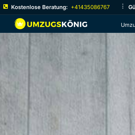
Kostenlose Beratung:
+41435086767
Gü
Umzu