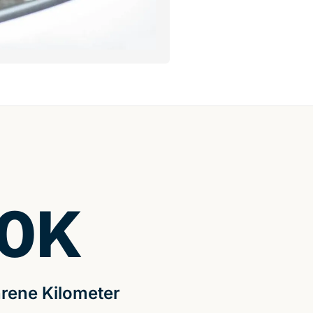
0
K
rene Kilometer