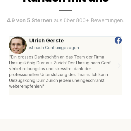
4.9 von 5 Sternen
aus über 800+ Bewertungen.
Ulrich Gerste
ist nach Genf umgezogen
"Ein grosses Dankeschön an das Team der Firma
"Die
Umzugskönig Durr aus Zürich! Der Umzug nach Genf
mei
verlief reibungslos und stressfrei dank der
Team
professionellen Unterstützung des Teams. Ich kann
habe
Umzugskönig Durr Zürich jedem uneingeschränkt
an m
weiterempfehlen!"
gros