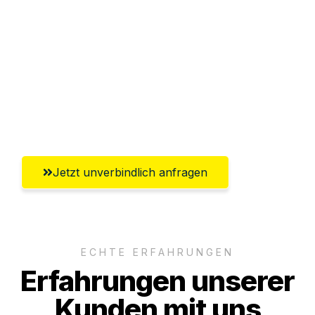
Sparen Sie bis zu 100 CHF bei Anfrage
Abwicklung innerhalb von 24 Stunden
Versichert bis zu 7.500 CHF
Ggf. komplette Zollabwicklung inklusive
Umfassender Kundensupport aus Zürich
Jetzt unverbindlich anfragen
ECHTE ERFAHRUNGEN
Erfahrungen unserer
Kunden mit uns