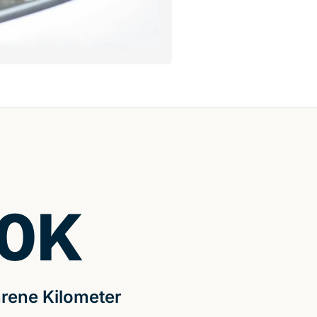
0
K
rene Kilometer