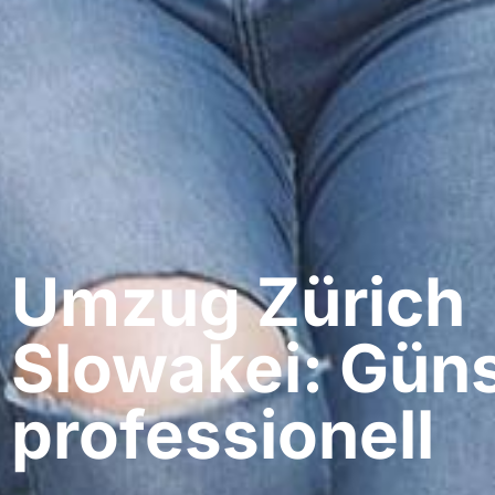
Umzug Zürich​
Slowakei: Güns
professionell​