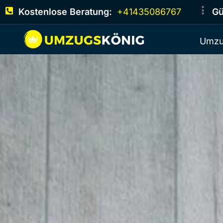
Kostenlose Beratung:
+41435086767
Gü
Umzu