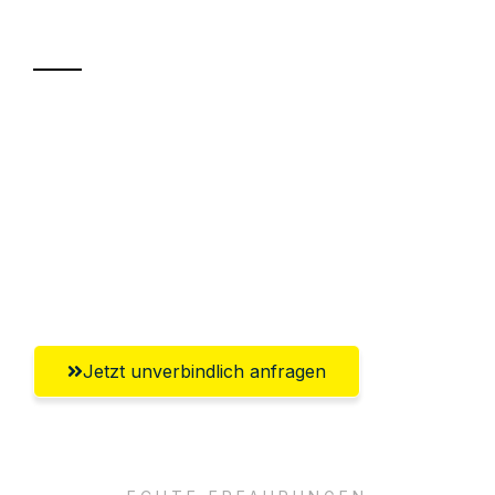
Transport
Sparen Sie bis zu 100 CHF bei Anfrage
Abwicklung innerhalb von 24 Stunden
Versichert bis zu 7.500 CHF
Ggf. komplette Zollabwicklung inklusive
Umfassender Kundensupport aus Zürich
Jetzt unverbindlich anfragen