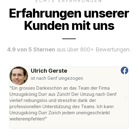
ECHTE ERFAHRUNGEN
Erfahrungen unserer
Kunden mit uns
4.9 von 5 Sternen
aus über 800+ Bewertungen.
Ulrich Gerste
ist nach Genf umgezogen
"Ein grosses Dankeschön an das Team der Firma
"Die
Umzugskönig Durr aus Zürich! Der Umzug nach Genf
mei
verlief reibungslos und stressfrei dank der
Team
professionellen Unterstützung des Teams. Ich kann
habe
Umzugskönig Durr Zürich jedem uneingeschränkt
an m
weiterempfehlen!"
gros