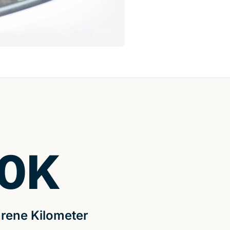
0
K
rene Kilometer