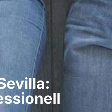
evilla:
ssionell​