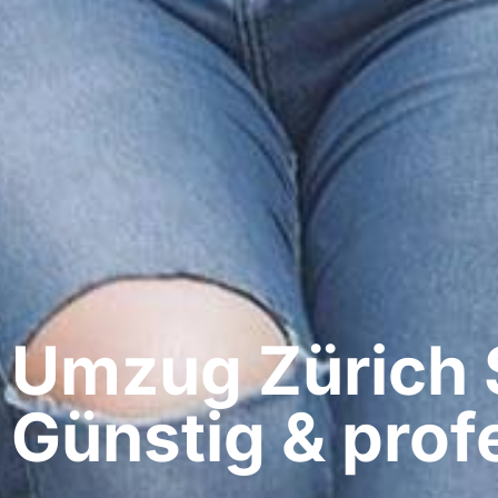
Umzug Zürich​ S
Günstig & profe