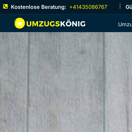
Kostenlose Beratung:
+41435086767
Gü
Umzu