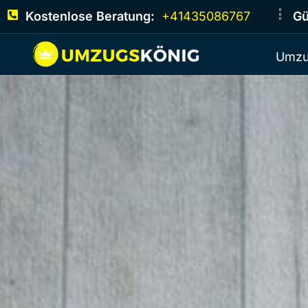
Kostenlose Beratung:
+41435086767
Gü
Umzu