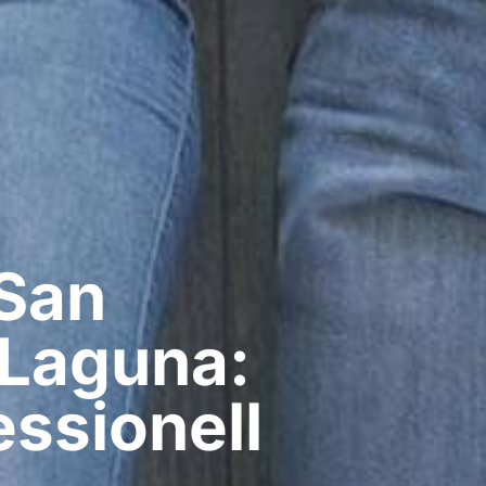
 San
 Laguna:
ssionell​