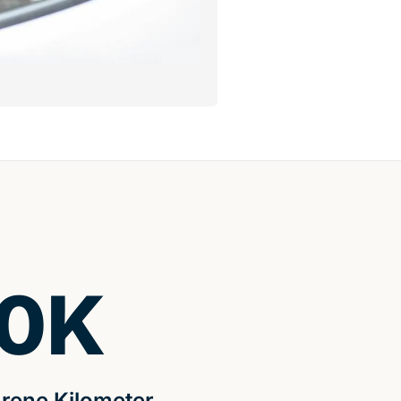
0
K
rene Kilometer