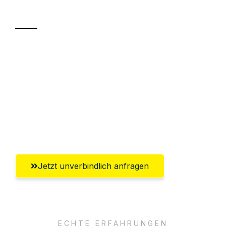
Transport
Sparen Sie bis zu 100 CHF bei Anfrage
Abwicklung innerhalb von 24 Stunden
Versichert bis zu 7.500 CHF
Ggf. komplette Zollabwicklung inklusive
Umfassender Kundensupport aus Zürich
Jetzt unverbindlich anfragen
ECHTE ERFAHRUNGEN