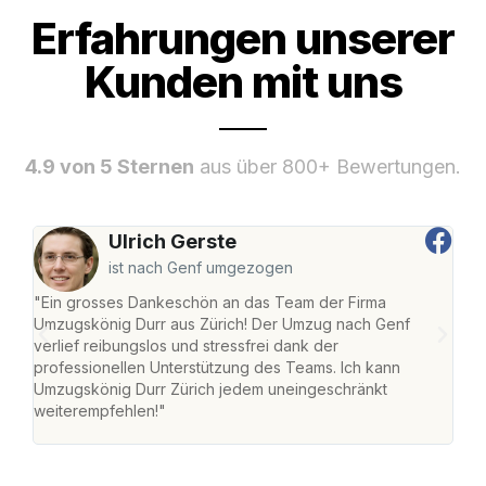
Erfahrungen unserer
Kunden mit uns
4.9 von 5 Sternen
aus über 800+ Bewertungen.
Ulrich Gerste
ist nach Genf umgezogen
"Ein grosses Dankeschön an das Team der Firma
"Die
Umzugskönig Durr aus Zürich! Der Umzug nach Genf
mei
verlief reibungslos und stressfrei dank der
Team
professionellen Unterstützung des Teams. Ich kann
habe
Umzugskönig Durr Zürich jedem uneingeschränkt
an m
weiterempfehlen!"
gros