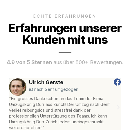
ECHTE ERFAHRUNGEN
Erfahrungen unserer
Kunden mit uns
4.9 von 5 Sternen
aus über 800+ Bewertungen.
Ulrich Gerste
ist nach Genf umgezogen
"Ein grosses Dankeschön an das Team der Firma
"Die
Umzugskönig Durr aus Zürich! Der Umzug nach Genf
mei
verlief reibungslos und stressfrei dank der
Team
professionellen Unterstützung des Teams. Ich kann
habe
Umzugskönig Durr Zürich jedem uneingeschränkt
an m
weiterempfehlen!"
gros