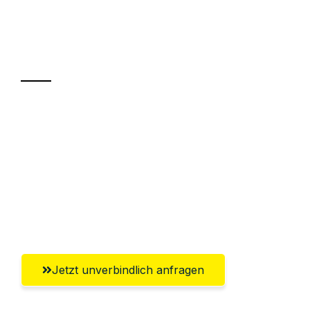
Ihr Umzug oder
Transport
Sparen Sie bis zu 100 CHF bei Anfrage
Abwicklung innerhalb von 24 Stunden
Versichert bis zu 7.500 CHF
Ggf. komplette Zollabwicklung inklusive
Umfassender Kundensupport aus Zürich
Jetzt unverbindlich anfragen