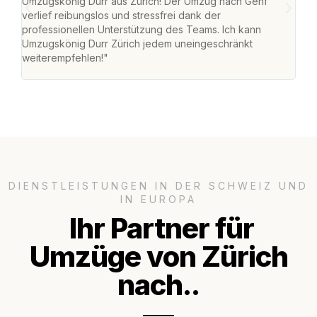
Umzugskönig Durr aus Zürich! Der Umzug nach Genf
mei
verlief reibungslos und stressfrei dank der
Team
professionellen Unterstützung des Teams. Ich kann
habe
Umzugskönig Durr Zürich jedem uneingeschränkt
an m
weiterempfehlen!"
gros
DIENSTLEISTUNGEN IN DER SCHWEIZ UND
IN EUROPA
Ihr Partner für
Umzüge von Zürich
nach..