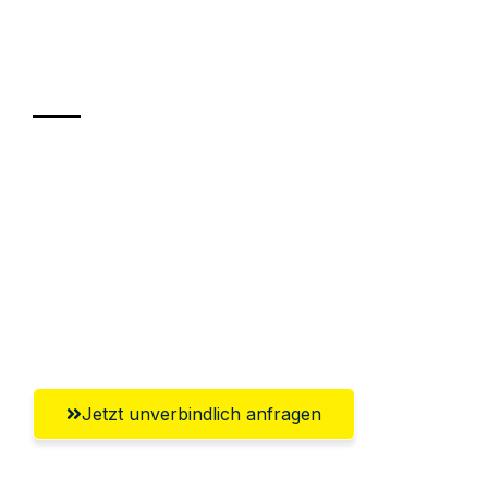
Ihr Umzug oder
Transport
Sparen Sie bis zu 100 CHF bei Anfrage
Abwicklung innerhalb von 24 Stunden
Versichert bis zu 7.500 CHF
Ggf. komplette Zollabwicklung inklusive
Umfassender Kundensupport aus Zürich
Jetzt unverbindlich anfragen