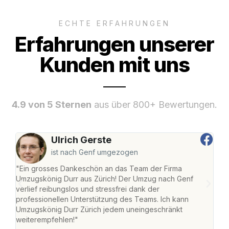
ECHTE ERFAHRUNGEN
Erfahrungen unserer
Kunden mit uns
4.9 von 5 Sternen
aus über 800+ Bewertungen.
Ulrich Gerste
ist nach Genf umgezogen
"Ein grosses Dankeschön an das Team der Firma
"Die
Umzugskönig Durr aus Zürich! Der Umzug nach Genf
mei
verlief reibungslos und stressfrei dank der
Team
professionellen Unterstützung des Teams. Ich kann
habe
Umzugskönig Durr Zürich jedem uneingeschränkt
an m
weiterempfehlen!"
gros