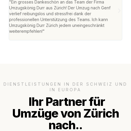
"Ein grosses Dankeschön an das Team der Firma
"Die
Umzugskönig Durr aus Zürich! Der Umzug nach Genf
mei
verlief reibungslos und stressfrei dank der
Team
professionellen Unterstützung des Teams. Ich kann
habe
Umzugskönig Durr Zürich jedem uneingeschränkt
an m
weiterempfehlen!"
gros
DIENSTLEISTUNGEN IN DER SCHWEIZ UND
IN EUROPA
Ihr Partner für
Umzüge von Zürich
nach..