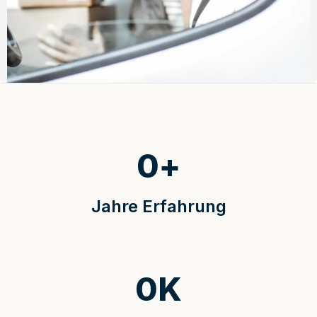
0
+
Jahre Erfahrung
0
K