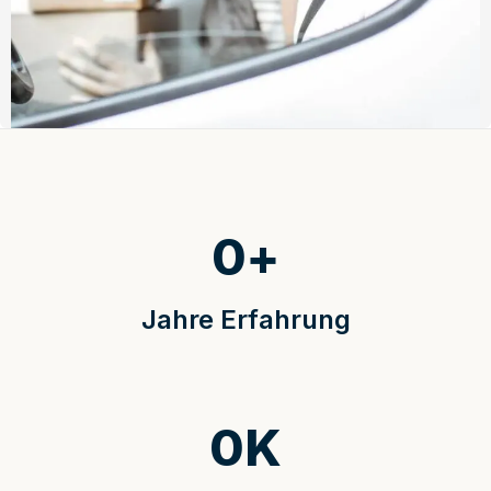
0
+
Jahre Erfahrung
0
K