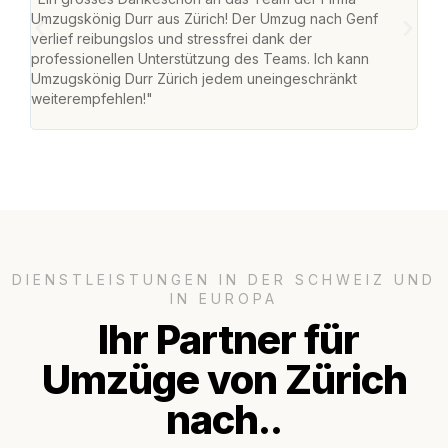
Umzugskönig Durr aus Zürich! Der Umzug nach Genf
mei
verlief reibungslos und stressfrei dank der
Team
professionellen Unterstützung des Teams. Ich kann
habe
Umzugskönig Durr Zürich jedem uneingeschränkt
an m
weiterempfehlen!"
gros
DIENSTLEISTUNGEN IN DER SCHWEIZ UND
IN EUROPA
Ihr Partner für
Umzüge von Zürich
nach..