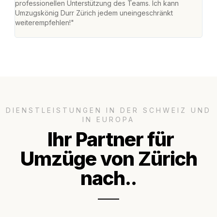
professionellen Unterstützung des Teams. Ich kann
habe
Umzugskönig Durr Zürich jedem uneingeschränkt
an m
weiterempfehlen!"
gros
DIENSTLEISTUNGEN IN DER SCHWEIZ UND
IN EUROPA
Ihr Partner für
Umzüge von Zürich
nach..