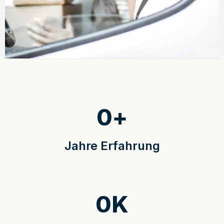
0
+
Jahre Erfahrung
0
K