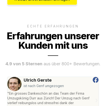
ECHTE ERFAHRUNGEN
Erfahrungen unserer
Kunden mit uns
4.9 von 5 Sternen
aus über 800+ Bewertungen.
Ulrich Gerste
ist nach Genf umgezogen
"Ein grosses Dankeschön an das Team der Firma
"Die
Umzugskönig Durr aus Zürich! Der Umzug nach Genf
mei
verlief reibungslos und stressfrei dank der
Team