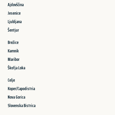
Ajdovščina
Jesenice
Ljubljana
Šentjur
Brežice
Kamnik
Maribor
Škofja Loka
Celje
Koper/Capodistria
Nova Gorica
Slovenska Bistrica