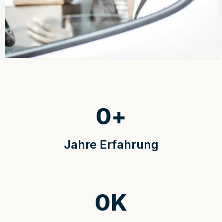
0
+
Jahre Erfahrung
0
K