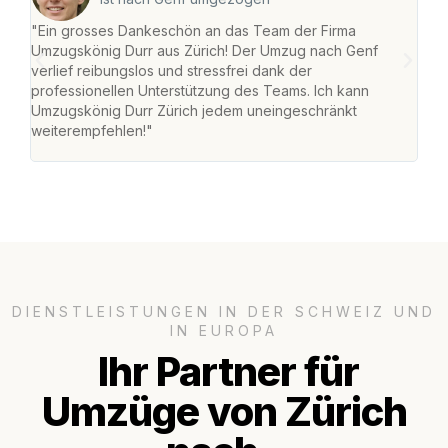
"Ein grosses Dankeschön an das Team der Firma
"Die
Umzugskönig Durr aus Zürich! Der Umzug nach Genf
mei
verlief reibungslos und stressfrei dank der
Team
professionellen Unterstützung des Teams. Ich kann
habe
Umzugskönig Durr Zürich jedem uneingeschränkt
an m
weiterempfehlen!"
gros
DIENSTLEISTUNGEN IN DER SCHWEIZ UND
IN EUROPA
Ihr Partner für
Umzüge von Zürich