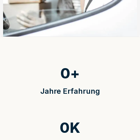
0
+
Jahre Erfahrung
0
K