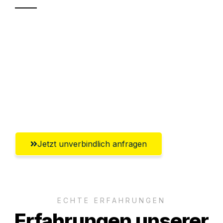
Sparen Sie bis zu 100 CHF bei Anfrage
Abwicklung innerhalb von 24 Stunden
Versichert bis zu 7.500 CHF
Ggf. komplette Zollabwicklung inklusive
Umfassender Kundensupport aus Zürich
Jetzt unverbindlich anfragen
ECHTE ERFAHRUNGEN
Erfahrungen unserer