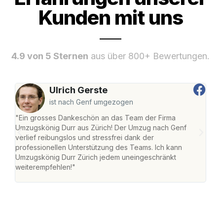
Kunden mit uns
4.9 von 5 Sternen
aus über 800+ Bewertungen.
Ulrich Gerste
ist nach Genf umgezogen
"Ein grosses Dankeschön an das Team der Firma
"Die
Umzugskönig Durr aus Zürich! Der Umzug nach Genf
mei
verlief reibungslos und stressfrei dank der
Team
professionellen Unterstützung des Teams. Ich kann
habe
Umzugskönig Durr Zürich jedem uneingeschränkt
an m
weiterempfehlen!"
gros