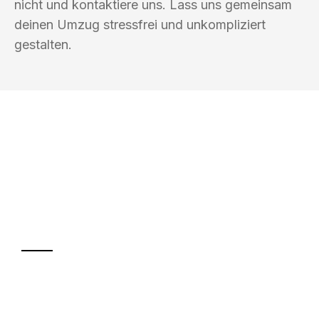
nicht und kontaktiere uns. Lass uns gemeinsam
deinen Umzug stressfrei und unkompliziert
gestalten.
UMZUGSKÖNIG DURR ZÜRICH
Ihr Umzug oder
Transport
Sparen Sie bis zu 100 CHF bei Anfrage
Abwicklung innerhalb von 24 Stunden