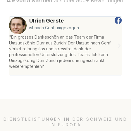
4.9 von 5 Sternen
aus über 800+ Bewertungen.
Ulrich Gerste
ist nach Genf umgezogen
"Ein grosses Dankeschön an das Team der Firma
"Die
Umzugskönig Durr aus Zürich! Der Umzug nach Genf
mei
verlief reibungslos und stressfrei dank der
Team
professionellen Unterstützung des Teams. Ich kann
habe
Umzugskönig Durr Zürich jedem uneingeschränkt
an m
weiterempfehlen!"
gros
DIENSTLEISTUNGEN IN DER SCHWEIZ UND
IN EUROPA