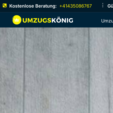
Kostenlose Beratung:
+41435086767
Gü
Umzu