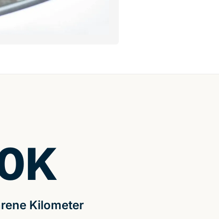
0
K
rene Kilometer