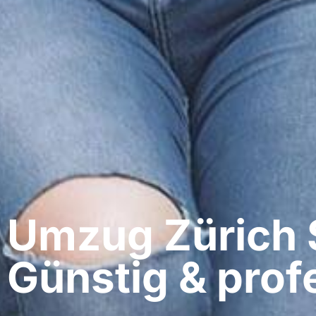
Umzug Zürich​ 
Günstig & profe