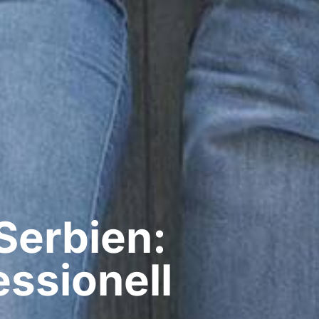
Serbien:
ssionell​