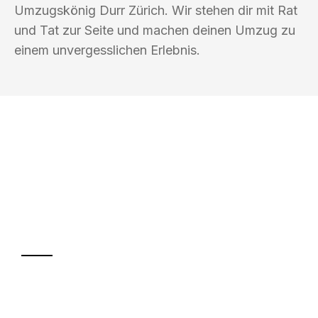
Umzugskönig Durr Zürich. Wir stehen dir mit Rat
und Tat zur Seite und machen deinen Umzug zu
einem unvergesslichen Erlebnis.
UMZUGSKÖNIG DURR ZÜRICH
Ihr Umzug oder
Transport
Sparen Sie bis zu 100 CHF bei Anfrage
Abwicklung innerhalb von 24 Stunden