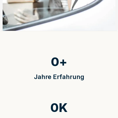
0
+
Jahre Erfahrung
0
K