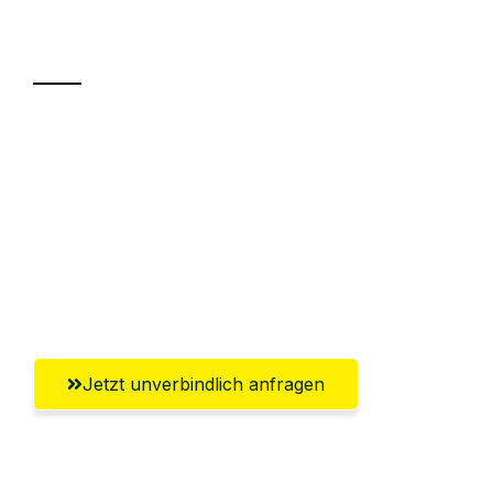
Transport
Sparen Sie bis zu 100 CHF bei Anfrage
Abwicklung innerhalb von 24 Stunden
Versichert bis zu 7.500 CHF
Ggf. komplette Zollabwicklung inklusive
Umfassender Kundensupport aus Zürich
Jetzt unverbindlich anfragen