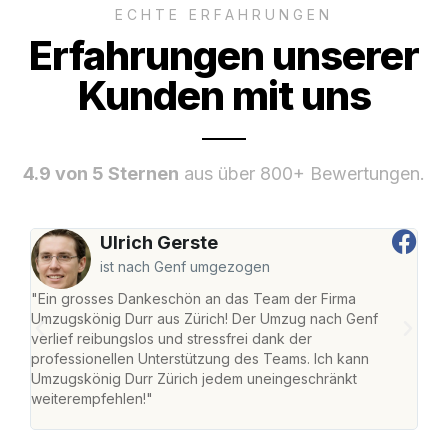
ECHTE ERFAHRUNGEN
Erfahrungen unserer
Kunden mit uns
4.9 von 5 Sternen
aus über 800+ Bewertungen.
Ulrich Gerste
ist nach Genf umgezogen
"Ein grosses Dankeschön an das Team der Firma
"Die
Umzugskönig Durr aus Zürich! Der Umzug nach Genf
mei
verlief reibungslos und stressfrei dank der
Team
professionellen Unterstützung des Teams. Ich kann
habe
Umzugskönig Durr Zürich jedem uneingeschränkt
an m
weiterempfehlen!"
gros