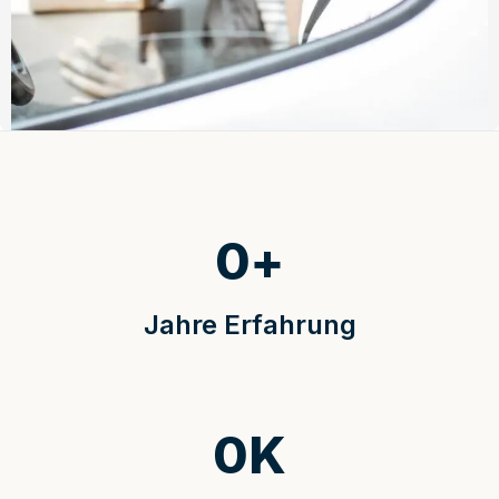
0
+
Jahre Erfahrung
0
K