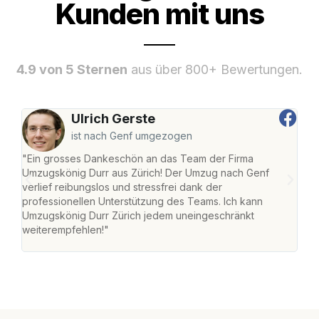
Kunden mit uns
4.9 von 5 Sternen
aus über 800+ Bewertungen.
Ulrich Gerste
ist nach Genf umgezogen
"Ein grosses Dankeschön an das Team der Firma
"Die
Umzugskönig Durr aus Zürich! Der Umzug nach Genf
mei
verlief reibungslos und stressfrei dank der
Team
professionellen Unterstützung des Teams. Ich kann
habe
Umzugskönig Durr Zürich jedem uneingeschränkt
an m
weiterempfehlen!"
gros