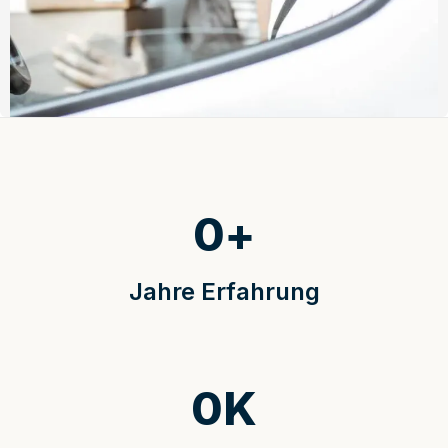
0
+
Jahre Erfahrung
0
K