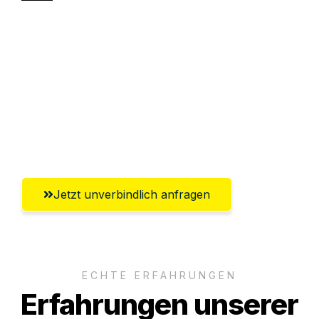
Sparen Sie bis zu 100 CHF bei Anfrage
Abwicklung innerhalb von 24 Stunden
Versichert bis zu 7.500 CHF
Ggf. komplette Zollabwicklung inklusive
Umfassender Kundensupport aus Zürich
Jetzt unverbindlich anfragen
ECHTE ERFAHRUNGEN
Erfahrungen unserer