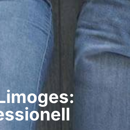
 Limoges:
ssionell​