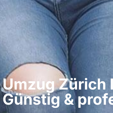
Umzug Zürich​
Günstig & profe