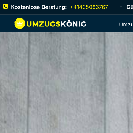
Kostenlose Beratung:
+41435086767
Gü
Umzu