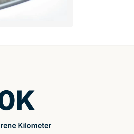
0
K
rene Kilometer