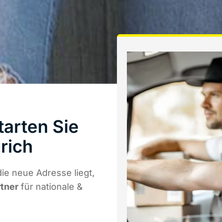
arten Sie
rich
e neue Adresse liegt,
rtner
für nationale &