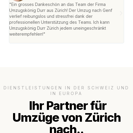
"Ein grosses Dankeschön an das Team der Firma
"Die
Umzugskönig Durr aus Zürich! Der Umzug nach Genf
mei
verlief reibungslos und stressfrei dank der
Team
professionellen Unterstützung des Teams. Ich kann
habe
Umzugskönig Durr Zürich jedem uneingeschränkt
an m
weiterempfehlen!"
gros
DIENSTLEISTUNGEN IN DER SCHWEIZ UND
IN EUROPA
Ihr Partner für
Umzüge von Zürich
nach..