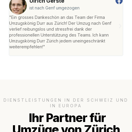
Ulrich Gerste
ist nach Genf umgezogen
"Ein grosses Dankeschön an das Team der Firma
"Die
Umzugskönig Durr aus Zürich! Der Umzug nach Genf
mei
verlief reibungslos und stressfrei dank der
Team
professionellen Unterstützung des Teams. Ich kann
habe
Umzugskönig Durr Zürich jedem uneingeschränkt
an m
weiterempfehlen!"
gros
DIENSTLEISTUNGEN IN DER SCHWEIZ UND
IN EUROPA
Ihr Partner für
Umzüge von Zürich