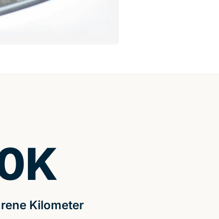
0
K
rene Kilometer