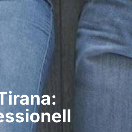
Tirana:
ssionell​