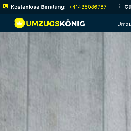
Kostenlose Beratung:
+41435086767
Gü
Umzu