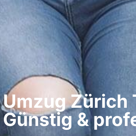
Umzug Zürich​ 
Günstig & profe