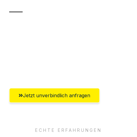
Sparen Sie bis zu 100 CHF bei Anfrage
Abwicklung innerhalb von 24 Stunden
Versichert bis zu 7.500 CHF
Ggf. komplette Zollabwicklung inklusive
Umfassender Kundensupport aus Zürich
Jetzt unverbindlich anfragen
ECHTE ERFAHRUNGEN