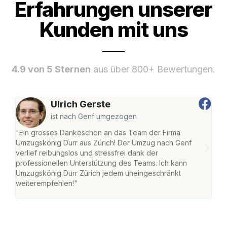
Erfahrungen unserer
Kunden mit uns
4.9 von 5 Sternen
aus über 800+ Bewertungen.
Ulrich Gerste
ist nach Genf umgezogen
"Ein grosses Dankeschön an das Team der Firma
"Die
Umzugskönig Durr aus Zürich! Der Umzug nach Genf
mei
verlief reibungslos und stressfrei dank der
Team
professionellen Unterstützung des Teams. Ich kann
habe
Umzugskönig Durr Zürich jedem uneingeschränkt
an m
weiterempfehlen!"
gros