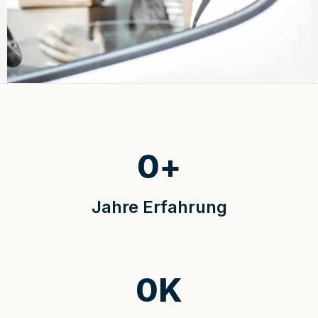
0
+
Jahre Erfahrung
0
K