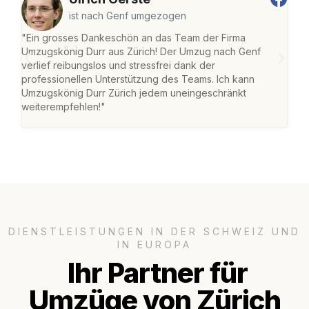
ist nach Genf umgezogen
"Ein grosses Dankeschön an das Team der Firma
"Die
Umzugskönig Durr aus Zürich! Der Umzug nach Genf
mei
verlief reibungslos und stressfrei dank der
Team
professionellen Unterstützung des Teams. Ich kann
habe
Umzugskönig Durr Zürich jedem uneingeschränkt
an m
weiterempfehlen!"
gros
DIENSTLEISTUNGEN IN DER SCHWEIZ UND
IN EUROPA
Ihr Partner für
Umzüge von Zürich