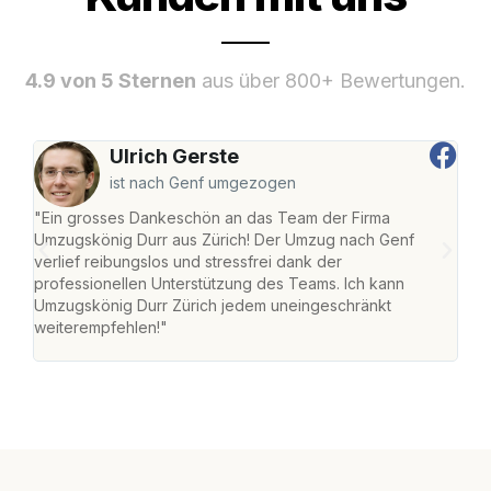
4.9 von 5 Sternen
aus über 800+ Bewertungen.
Ulrich Gerste
ist nach Genf umgezogen
"Ein grosses Dankeschön an das Team der Firma
"Die
Umzugskönig Durr aus Zürich! Der Umzug nach Genf
mei
verlief reibungslos und stressfrei dank der
Team
professionellen Unterstützung des Teams. Ich kann
habe
Umzugskönig Durr Zürich jedem uneingeschränkt
an m
weiterempfehlen!"
gros