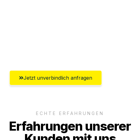
Sparen Sie bis zu 100 CHF bei Anfrage
Abwicklung innerhalb von 24 Stunden
Versichert bis zu 7.500 CHF
Ggf. komplette Zollabwicklung inklusive
Umfassender Kundensupport aus Zürich
Jetzt unverbindlich anfragen
ECHTE ERFAHRUNGEN
Erfahrungen unserer
Kunden mit uns