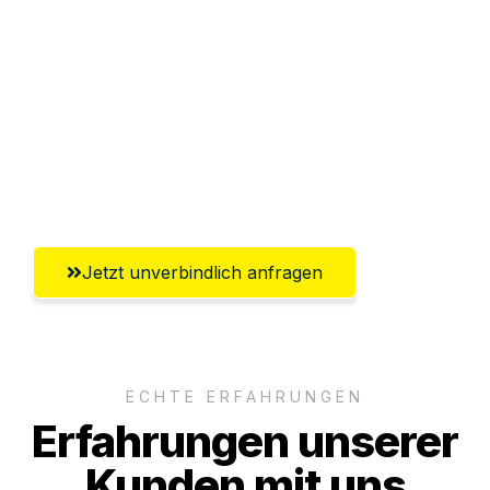
Sparen Sie bis zu 100 CHF bei Anfrage
Abwicklung innerhalb von 24 Stunden
Versichert bis zu 7.500 CHF
Ggf. komplette Zollabwicklung inklusive
Umfassender Kundensupport aus Zürich
Jetzt unverbindlich anfragen
ECHTE ERFAHRUNGEN
Erfahrungen unserer
Kunden mit uns