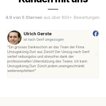
4.9 von 5 Sternen
aus über 800+ Bewertungen.
Ulrich Gerste
ist nach Genf umgezogen
"Ein grosses Dankeschön an das Team der Firma
"Die
Umzugskönig Durr aus Zürich! Der Umzug nach Genf
mei
verlief reibungslos und stressfrei dank der
Team
professionellen Unterstützung des Teams. Ich kann
habe
Umzugskönig Durr Zürich jedem uneingeschränkt
an m
weiterempfehlen!"
gros