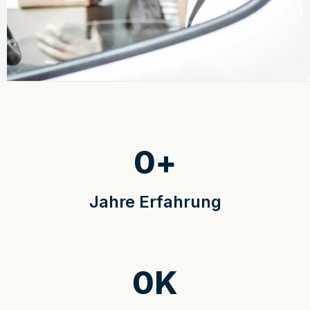
0
+
Jahre Erfahrung
0
K