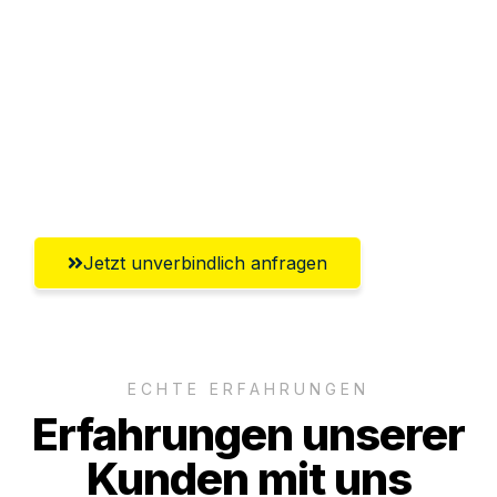
Abwicklung innerhalb von 24 Stunden
Versichert bis zu 7.500 CHF
Ggf. komplette Zollabwicklung inklusive
Umfassender Kundensupport aus Zürich
Jetzt unverbindlich anfragen
ECHTE ERFAHRUNGEN
Erfahrungen unserer
Kunden mit uns