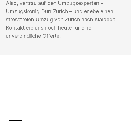
Also, vertrau auf den Umzugsexperten –
Umzugskönig Durr Zürich – und erlebe einen
stressfreien Umzug von Zürich nach Klaipeda.
Kontaktiere uns noch heute für eine
unverbindliche Offerte!
UMZUGSKÖNIG DURR ZÜRICH
Ihr Umzug oder
Transport
Sparen Sie bis zu 100 CHF bei Anfrage