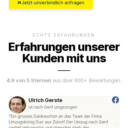
Jetzt unverbindlich anfragen
ECHTE ERFAHRUNGEN
Erfahrungen unserer
Kunden mit uns
4.9 von 5 Sternen
aus über 800+ Bewertungen.
Ulrich Gerste
ist nach Genf umgezogen
"Ein grosses Dankeschön an das Team der Firma
"Die
Umzugskönig Durr aus Zürich! Der Umzug nach Genf
mei
verlief reibungslos und stressfrei dank der
Team