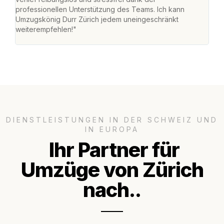
professionellen Unterstützung des Teams. Ich kann
habe
Umzugskönig Durr Zürich jedem uneingeschränkt
an m
weiterempfehlen!"
gros
DIENSTLEISTUNGEN IN DER SCHWEIZ UND
IN EUROPA
Ihr Partner für
Umzüge von Zürich
nach..