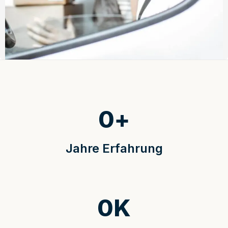
0
+
Jahre Erfahrung
0
K