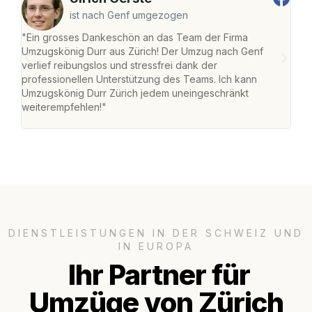
ist nach Genf umgezogen
"Ein grosses Dankeschön an das Team der Firma
"Die
Umzugskönig Durr aus Zürich! Der Umzug nach Genf
mei
verlief reibungslos und stressfrei dank der
Team
professionellen Unterstützung des Teams. Ich kann
habe
Umzugskönig Durr Zürich jedem uneingeschränkt
an m
weiterempfehlen!"
gros
DIENSTLEISTUNGEN IN DER SCHWEIZ UND
IN EUROPA
Ihr Partner für
Umzüge von Zürich