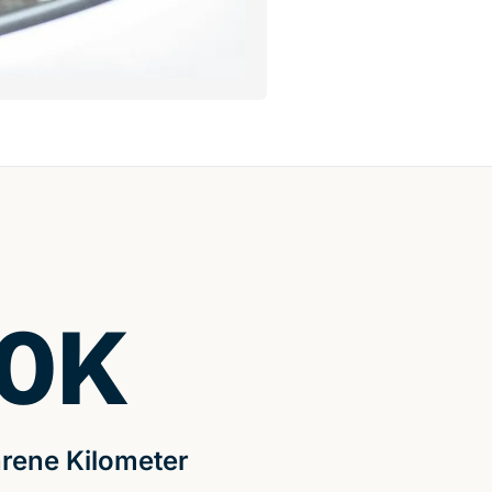
0
K
rene Kilometer