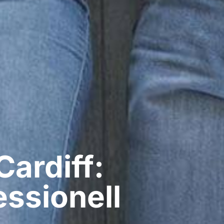
Cardiff:
ssionell​