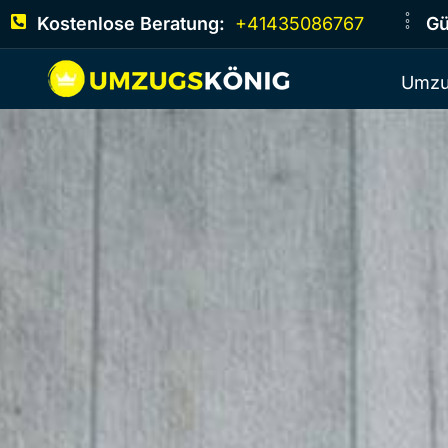
Kostenlose Beratung:
+41435086767
Gü
Umzu