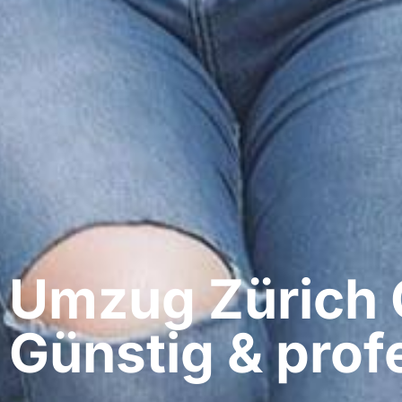
Umzug Zürich​ 
Günstig & profe