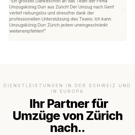
"Ein grosses Dankeschön an das Team der Firma
"Die
Umzugskönig Durr aus Zürich! Der Umzug nach Genf
mei
verlief reibungslos und stressfrei dank der
Team
professionellen Unterstützung des Teams. Ich kann
habe
Umzugskönig Durr Zürich jedem uneingeschränkt
an m
weiterempfehlen!"
gros
DIENSTLEISTUNGEN IN DER SCHWEIZ UND
IN EUROPA
Ihr Partner für
Umzüge von Zürich
nach..