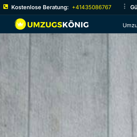
Kostenlose Beratung:
+41435086767
Gü
Umzu