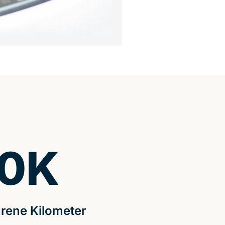
0
K
rene Kilometer