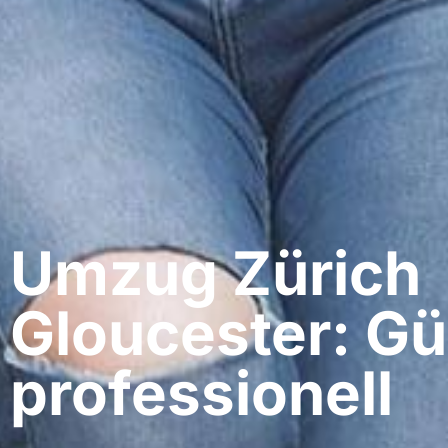
Umzug Zürich​
Gloucester: Gü
professionell​