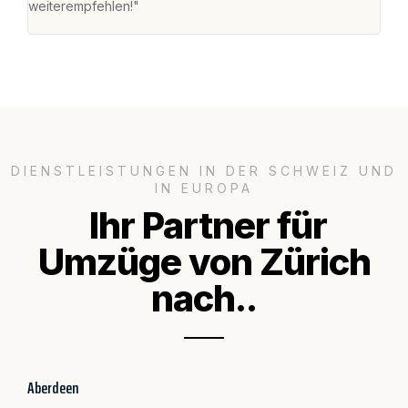
weiterempfehlen!"
gros
DIENSTLEISTUNGEN IN DER SCHWEIZ UND
IN EUROPA
Ihr Partner für
Umzüge von Zürich
nach..
Aberdeen