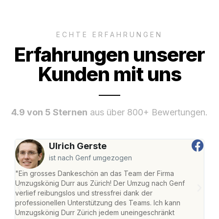
ECHTE ERFAHRUNGEN
Erfahrungen unserer
Kunden mit uns
4.9 von 5 Sternen
aus über 800+ Bewertungen.
Ulrich Gerste
ist nach Genf umgezogen
"Ein grosses Dankeschön an das Team der Firma
"Die
Umzugskönig Durr aus Zürich! Der Umzug nach Genf
mei
verlief reibungslos und stressfrei dank der
Team
professionellen Unterstützung des Teams. Ich kann
habe
Umzugskönig Durr Zürich jedem uneingeschränkt
an m