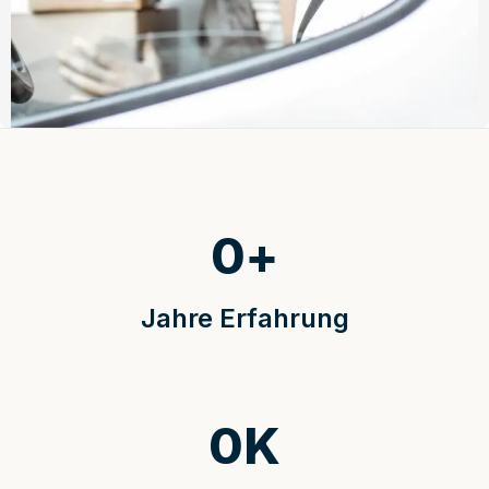
0
+
Jahre Erfahrung
0
K