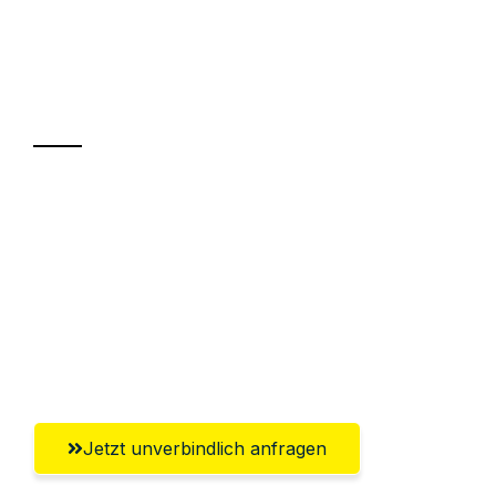
UMZUGSKÖNIG DURR ZÜRICH
Ihr Umzug oder
Transport
Sparen Sie bis zu 100 CHF bei Anfrage
Abwicklung innerhalb von 24 Stunden
Versichert bis zu 7.500 CHF
Ggf. komplette Zollabwicklung inklusive
Umfassender Kundensupport aus Zürich
Jetzt unverbindlich anfragen