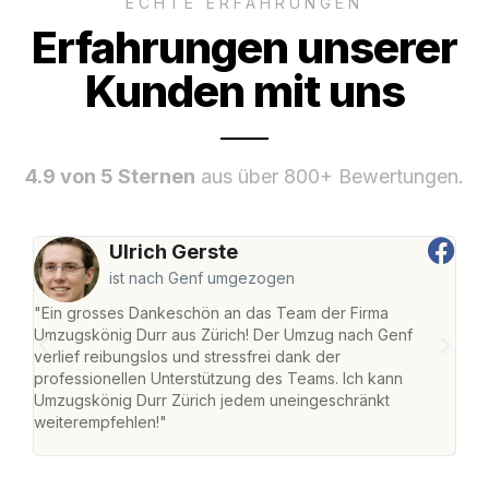
ECHTE ERFAHRUNGEN
Erfahrungen unserer
Kunden mit uns
4.9 von 5 Sternen
aus über 800+ Bewertungen.
Ulrich Gerste
ist nach Genf umgezogen
"Ein grosses Dankeschön an das Team der Firma
"Die
Umzugskönig Durr aus Zürich! Der Umzug nach Genf
mei
verlief reibungslos und stressfrei dank der
Team
professionellen Unterstützung des Teams. Ich kann
habe
Umzugskönig Durr Zürich jedem uneingeschränkt
an m
weiterempfehlen!"
gros