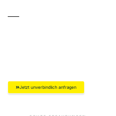
Transport
Sparen Sie bis zu 100 CHF bei Anfrage
Abwicklung innerhalb von 24 Stunden
Versichert bis zu 7.500 CHF
Ggf. komplette Zollabwicklung inklusive
Umfassender Kundensupport aus Zürich
Jetzt unverbindlich anfragen