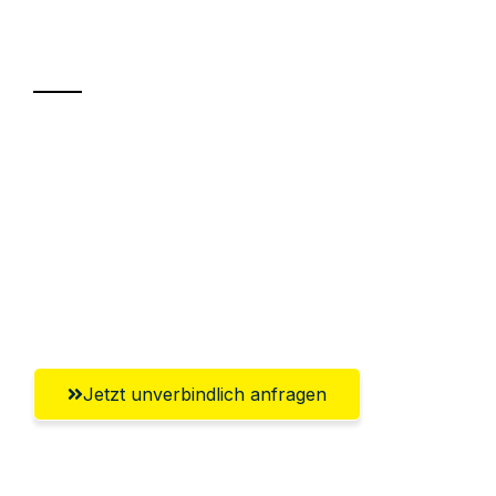
Transport
Sparen Sie bis zu 100 CHF bei Anfrage
Abwicklung innerhalb von 24 Stunden
Versichert bis zu 7.500 CHF
Ggf. komplette Zollabwicklung inklusive
Umfassender Kundensupport aus Zürich
Jetzt unverbindlich anfragen