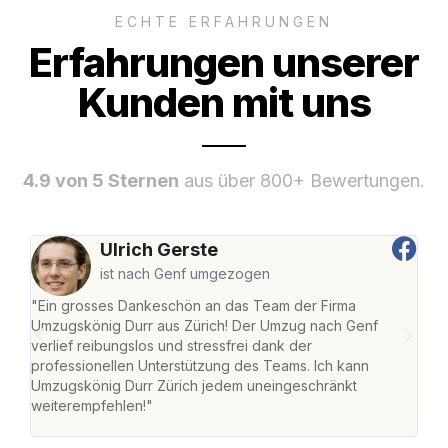
ECHTE ERFAHRUNGEN
Erfahrungen unserer
Kunden mit uns
4.9 von 5 Sternen
aus über 800+ Bewertungen.
Ulrich Gerste
ist nach Genf umgezogen
"Ein grosses Dankeschön an das Team der Firma
"Die
Umzugskönig Durr aus Zürich! Der Umzug nach Genf
mei
verlief reibungslos und stressfrei dank der
Team
professionellen Unterstützung des Teams. Ich kann
habe
Umzugskönig Durr Zürich jedem uneingeschränkt
an m
weiterempfehlen!"
gros