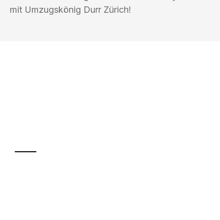
mit Umzugskönig Durr Zürich!
UMZUGSKÖNIG DURR ZÜRICH
Ihr Umzug oder
Transport
Sparen Sie bis zu 100 CHF bei Anfrage
Abwicklung innerhalb von 24 Stunden
Versichert bis zu 7.500 CHF