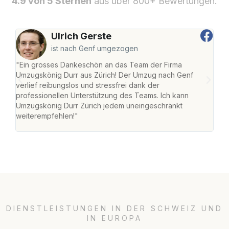
4.9 von 5 Sternen
aus über 800+ Bewertungen.
Ulrich Gerste
ist nach Genf umgezogen
"Ein grosses Dankeschön an das Team der Firma
"Die
Umzugskönig Durr aus Zürich! Der Umzug nach Genf
mei
verlief reibungslos und stressfrei dank der
Team
professionellen Unterstützung des Teams. Ich kann
habe
Umzugskönig Durr Zürich jedem uneingeschränkt
an m
weiterempfehlen!"
gros
DIENSTLEISTUNGEN IN DER SCHWEIZ UND
IN EUROPA