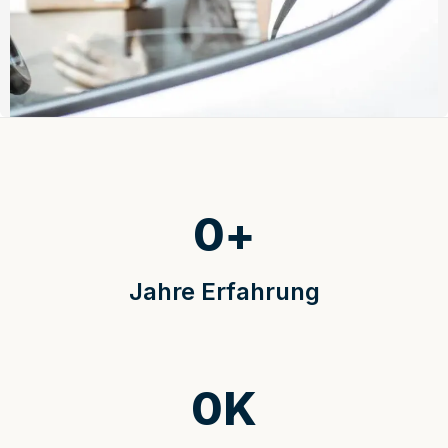
0
+
Jahre Erfahrung
0
K