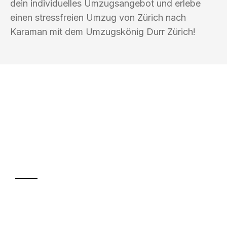
dein individuelles Umzugsangebot und erlebe
einen stressfreien Umzug von Zürich nach
Karaman mit dem Umzugskönig Durr Zürich!
UMZUGSKÖNIG DURR ZÜRICH
Ihr Umzug oder
Transport
Sparen Sie bis zu 100 CHF bei Anfrage
Abwicklung innerhalb von 24 Stunden