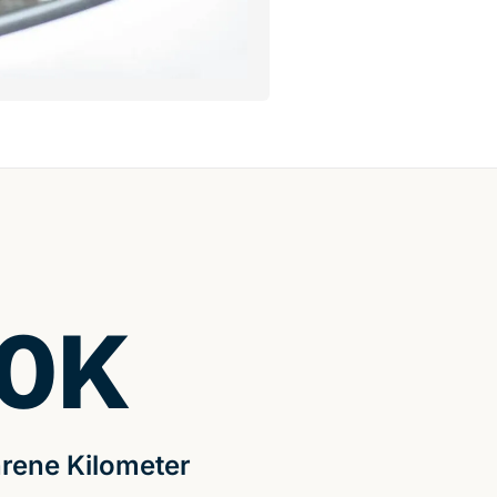
0
K
rene Kilometer