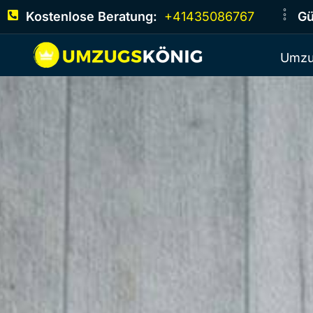
Kostenlose Beratung:
+41435086767
Gü
Umzu