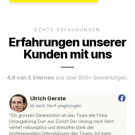
ECHTE ERFAHRUNGEN
Erfahrungen unserer
Kunden mit uns
4.9 von 5 Sternen
aus über 800+ Bewertungen.
Ulrich Gerste
ist nach Genf umgezogen
"Ein grosses Dankeschön an das Team der Firma
"Die
Umzugskönig Durr aus Zürich! Der Umzug nach Genf
mei
verlief reibungslos und stressfrei dank der
Team
professionellen Unterstützung des Teams. Ich kann
habe