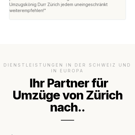
Umzugskönig Durr Zürich jedem uneingeschränkt
an m
weiterempfehlen!"
gros
DIENSTLEISTUNGEN IN DER SCHWEIZ UND
IN EUROPA
Ihr Partner für
Umzüge von Zürich
nach..