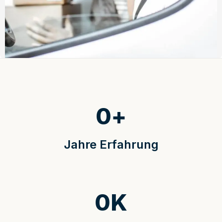
0
+
Jahre Erfahrung
0
K